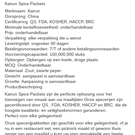
Kairun Spice Packets
Merknaam: Kairun
Oorsprong: China
Certificering: QS, FDA, KOSHER, HACCP, BRC
Minimale bestelhoeveelheid: onderhandelbaar
Prijs: onderhandelbaar
Verpakking: elke verpakking die u wenst
Leveringstijd: ongeveer 40 dagen
Betalingsvoorwaarden: T/T of andere betalingsvoorwaarden
Voorzieningscapaciteit: 100,000,000 stuks
Opbergen: Opbergen op een koele, droge plaats
MOQ: Onderhandelbaar
Materiaal: Zout, zwarte peper
Gewicht: aangepast is aanvaardbaar
Grootte: Aanpassing is aanvaardbaar
Productbeschrijving
Kairun Spice Packets zijn de perfecte oplossing voor het
toevoegen van smaak aan uw maaltijden.Onze specerijen zijn
gecertificeerd door QS., FDA, KOSHER, HACCP en BRC, die de
hoogste kwaliteits- en veiligheidsnormen garanderen.
Perfect voor elke gelegenheid
Onze specerijpakketten zijn geschikt voor elke gelegenheid, of je
nu in een restaurant eet, een picknick maakt of gewoon thuis
geniet van een maaltijd.u kunt uw eten gemakkelijk een beetje