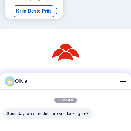
Krijg Beste Prijs
Sociale media
Olivia
11:22 AM
Snel contact
Telefoon
Good day, what product are you looking for?
86--18030153827