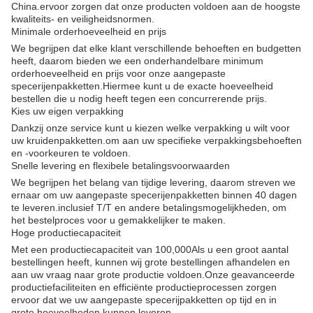
China.ervoor zorgen dat onze producten voldoen aan de hoogste
kwaliteits- en veiligheidsnormen.
Minimale orderhoeveelheid en prijs
We begrijpen dat elke klant verschillende behoeften en budgetten
heeft, daarom bieden we een onderhandelbare minimum
orderhoeveelheid en prijs voor onze aangepaste
specerijenpakketten.Hiermee kunt u de exacte hoeveelheid
bestellen die u nodig heeft tegen een concurrerende prijs.
Kies uw eigen verpakking
Dankzij onze service kunt u kiezen welke verpakking u wilt voor
uw kruidenpakketten.om aan uw specifieke verpakkingsbehoeften
en -voorkeuren te voldoen.
Snelle levering en flexibele betalingsvoorwaarden
We begrijpen het belang van tijdige levering, daarom streven we
ernaar om uw aangepaste specerijenpakketten binnen 40 dagen
te leveren.inclusief T/T en andere betalingsmogelijkheden, om
het bestelproces voor u gemakkelijker te maken.
Hoge productiecapaciteit
Met een productiecapaciteit van 100,000Als u een groot aantal
bestellingen heeft, kunnen wij grote bestellingen afhandelen en
aan uw vraag naar grote productie voldoen.Onze geavanceerde
productiefaciliteiten en efficiënte productieprocessen zorgen
ervoor dat we uw aangepaste specerijpakketten op tijd en in
grote hoeveelheden kunnen leveren.