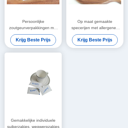
Persoonlijke
Op maat gemaakte
zoutgeurverpakkingen met
specerijen met allergenen
een houdbaarheid van 18
van zuivelproducten / zwarte
Krijg Beste Prijs
Krijg Beste Prijs
maanden / Meer
peper
Gemakkelijke individuele
suikerzakjes, wegwerpzakjes