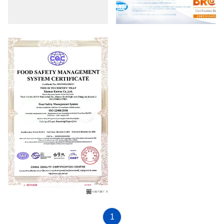
KOSHER
BRC
HACCP
1