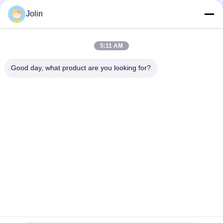
Sociale media
Jolin
5:11 AM
Snel contact
Good day, what product are you looking for?
Telefoon
86--18030153827
E-mail
info@saltnpeppergrinder.com
Adres
Eenheid 1008, toren B, China Resources Building, nr. 95
East Hubin Road, Siming District, Xiamen, China 361004
Privacybeleid
|
Sitemap
De Goede Kwaliteit van China Vervaardiging uit kunststof