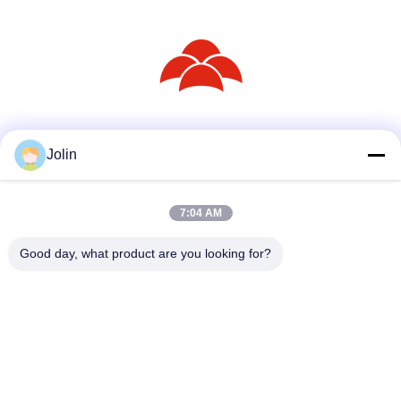
Sociale media
Jolin
7:04 AM
Snel contact
Telefoon
Good day, what product are you looking for?
86--18030153827
E-mail
info@saltnpeppergrinder.com
Adres