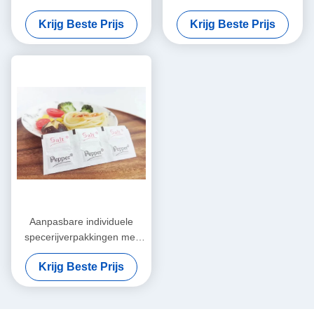
een houdbaarheid van 18
van zuivelproducten / zwarte
Krijg Beste Prijs
Krijg Beste Prijs
maanden / Meer
peper
Aanpasbare individuele
specerijverpakkingen met
zoutgeur
Krijg Beste Prijs