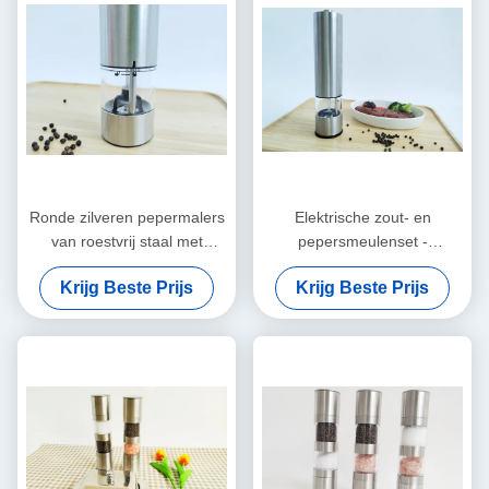
Ronde zilveren pepermalers
Elektrische zout- en
van roestvrij staal met
pepersmeulenset -
verstelbare grindinstellingen
roestvrijstalen batterij
Krijg Beste Prijs
Krijg Beste Prijs
bediende zout- en
pepersmolen met licht -
gratis