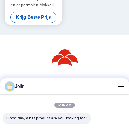
en pepermalen Makkelijk
schoon te maken
Krijg Beste Prijs
Afneembare onderdelen
Elektrische zout- en
pepermolen
Sociale media
Jolin
6:36 AM
Snel contact
Telefoon
Good day, what product are you looking for?
86--18030153827