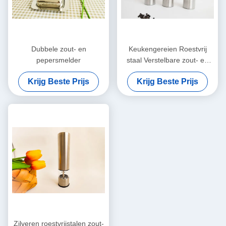
Dubbele zout- en
Keukengereien Roestvrij
pepersmelder
staal Verstelbare zout- en
pepermalers van 2 flessen
Krijg Beste Prijs
Krijg Beste Prijs
Zilveren roestvrijstalen zout-