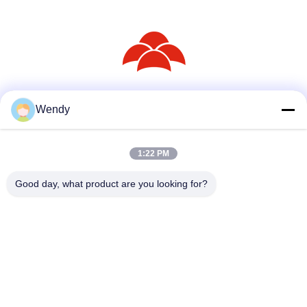
Sociale media
Wendy
1:22 PM
Snel contact
Good day, what product are you looking for?
Telefoon
86--18030153827
E-mail
info@saltnpeppergrinder.com
Adres
Eenheid 1008, toren B, China Resources Building, nr. 95