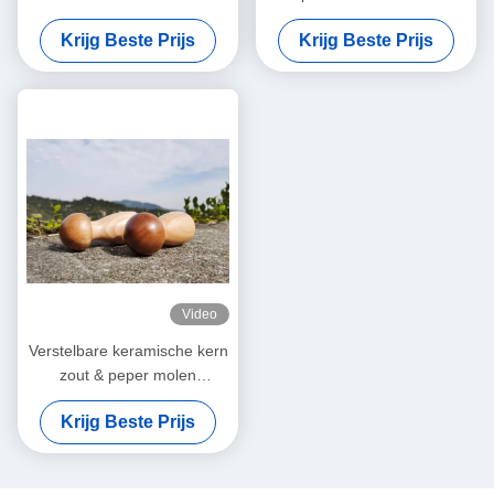
kan hergebruikt en gevuld
Model Keramische kern en
Krijg Beste Prijs
Krijg Beste Prijs
worden met kruiden
houten pot
Video
Verstelbare keramische kern
zout & peper molen
paddenstoel vorm houten
Krijg Beste Prijs
pot