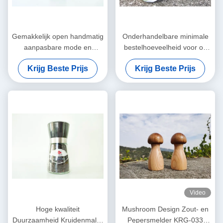
Gemakkelijk open handmatig
Onderhandelbare minimale
aanpasbare mode en
bestelhoeveelheid voor op
hervulbare specerijmaler
maat gemaakte glazen zout-
Krijg Beste Prijs
Krijg Beste Prijs
geschikt voor alle soorten
en peperschaakers
specerijen
Video
Hoge kwaliteit
Mushroom Design Zout- en
Duurzaamheid Kruidenmaler
Pepersmelder KRG-033