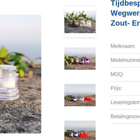
Tijdbes
Wegwerp
Zout- E
Merknaam:
Modelnumme
MOQ:
Prijs:
Leveringsterm
Betalingsvoo