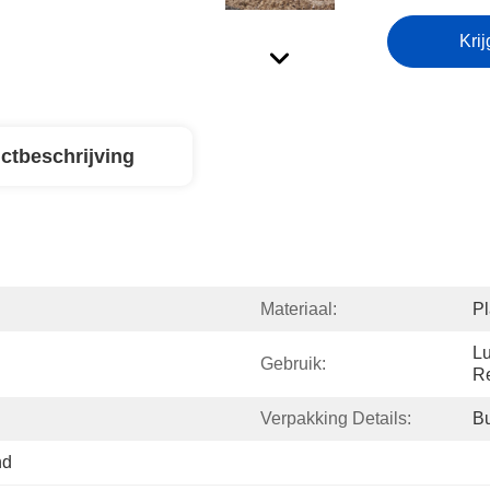
Krij
ctbeschrijving
Materiaal:
Pl
Lu
Gebruik:
Re
Verpakking Details:
Bu
nd