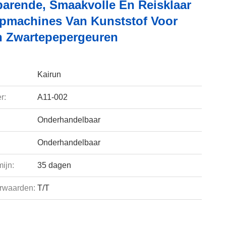
parende, Smaakvolle En Reisklaar
machines Van Kunststof Voor
n Zwartepepergeuren
Kairun
r:
A11-002
Onderhandelbaar
Onderhandelbaar
ijn:
35 dagen
rwaarden:
T/T