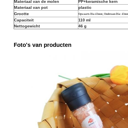
Materiaal van de molen
PP+keramische kern
Materiaal van pot
plastic
Grootte
Opwaarts Dia 43mm; Onderaan Dia: 43m
Capaciteit
110 ml
Nettogewicht
46 g
Foto's van producten