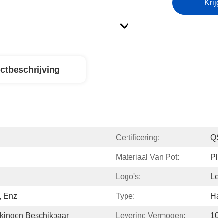
Krij
ctbeschrijving
Certificering:
Q
Materiaal Van Pot:
Pl
Logo's:
Le
, Enz.
Type:
H
kingen Beschikbaar
Levering Vermogen:
10