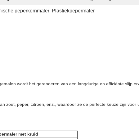
ische peperkernmaler
, 
Plastiekpepermaler
gemalen wordt.het garanderen van een langdurige en efficiënte slijp er
n zout, peper, citroen, enz., waardoor ze de perfecte keuze zijn voor u
permaler met kruid