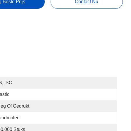
g Beste Prijs
Contact Nu
S, ISO
astic
eg Of Gedrukt
andmolen
0.000 Stuks