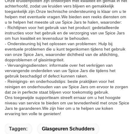
Onze kruidenpotten zijn ontworpen met kwaliteit en gemak in het
achterhoofd, zodat uw kruiden vers blijven en gemakkelijk
toegankelijk zijn.Onze technische ondersteuning is klaar om u te
helpen met eventuele vragen.We bieden een reeks diensten om
u te helpen het meeste uit uw Spice Jars te halen, waaronder:
- Richtlijnen voor het gebruik van het product: gedetailleerde
instructies voor het gebruik en de verzorging van uw Spice Jars
om hun kwaliteit en levensduur te behouden.
- Ondersteuning bij het oplossen van problemen: Hulp bij
eventuele problemen die u kunt tegenkomen tijdens het gebruik
van onze Spice Jars, waaronder dichtheid van de afdichting,
dopproblemen of glasintegriteit.
- Vervangingsdiensten: informatie over het verkrijgen van
vervangende onderdelen van uw Spice Jars die tijdens het
gebruik beschadigd of defect kunnen raken.
- Reinigings- en onderhoudstips: beste praktijken voor het
reinigen en onderhouden van uw Spice Jars om ervoor te zorgen
dat ze in perfecte staat blijven voor toekomstig gebruik.
Ons toegewijde supportteam streeft ernaar om u het hoogste
niveau van service te bieden om uw tevredenheid met onze Spice
Jars te garanderen.We zijn hier om u te helpen uw koken
ervaring ten volle te genieten!
Taggen:
Glasgeuren Schudders