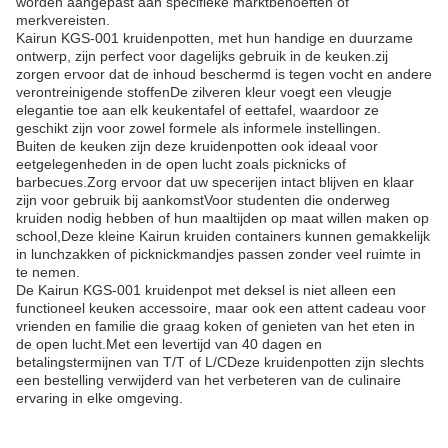
worden aangepast aan specifieke marktbehoeften of
merkvereisten.
Kairun KGS-001 kruidenpotten, met hun handige en duurzame
ontwerp, zijn perfect voor dagelijks gebruik in de keuken.zij
zorgen ervoor dat de inhoud beschermd is tegen vocht en andere
verontreinigende stoffenDe zilveren kleur voegt een vleugje
elegantie toe aan elk keukentafel of eettafel, waardoor ze
geschikt zijn voor zowel formele als informele instellingen.
Buiten de keuken zijn deze kruidenpotten ook ideaal voor
eetgelegenheden in de open lucht zoals picknicks of
barbecues.Zorg ervoor dat uw specerijen intact blijven en klaar
zijn voor gebruik bij aankomstVoor studenten die onderweg
kruiden nodig hebben of hun maaltijden op maat willen maken op
school,Deze kleine Kairun kruiden containers kunnen gemakkelijk
in lunchzakken of picknickmandjes passen zonder veel ruimte in
te nemen.
De Kairun KGS-001 kruidenpot met deksel is niet alleen een
functioneel keuken accessoire, maar ook een attent cadeau voor
vrienden en familie die graag koken of genieten van het eten in
de open lucht.Met een levertijd van 40 dagen en
betalingstermijnen van T/T of L/CDeze kruidenpotten zijn slechts
een bestelling verwijderd van het verbeteren van de culinaire
ervaring in elke omgeving.