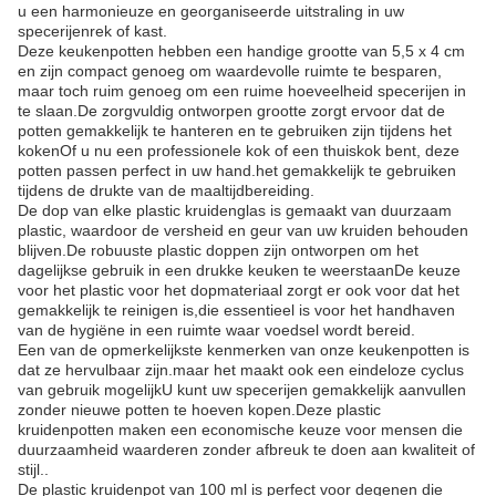
u een harmonieuze en georganiseerde uitstraling in uw
specerijenrek of kast.
Deze keukenpotten hebben een handige grootte van 5,5 x 4 cm
en zijn compact genoeg om waardevolle ruimte te besparen,
maar toch ruim genoeg om een ruime hoeveelheid specerijen in
te slaan.De zorgvuldig ontworpen grootte zorgt ervoor dat de
potten gemakkelijk te hanteren en te gebruiken zijn tijdens het
kokenOf u nu een professionele kok of een thuiskok bent, deze
potten passen perfect in uw hand.het gemakkelijk te gebruiken
tijdens de drukte van de maaltijdbereiding.
De dop van elke plastic kruidenglas is gemaakt van duurzaam
plastic, waardoor de versheid en geur van uw kruiden behouden
blijven.De robuuste plastic doppen zijn ontworpen om het
dagelijkse gebruik in een drukke keuken te weerstaanDe keuze
voor het plastic voor het dopmateriaal zorgt er ook voor dat het
gemakkelijk te reinigen is,die essentieel is voor het handhaven
van de hygiëne in een ruimte waar voedsel wordt bereid.
Een van de opmerkelijkste kenmerken van onze keukenpotten is
dat ze hervulbaar zijn.maar het maakt ook een eindeloze cyclus
van gebruik mogelijkU kunt uw specerijen gemakkelijk aanvullen
zonder nieuwe potten te hoeven kopen.Deze plastic
kruidenpotten maken een economische keuze voor mensen die
duurzaamheid waarderen zonder afbreuk te doen aan kwaliteit of
stijl..
De plastic kruidenpot van 100 ml is perfect voor degenen die