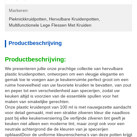
Markeren:
Pieknickkruidpotten
, 
Hervulbare Kruidenpotten
, 
Multifunctionele Lege Flessen Met Kruiden
Productbeschrijving
Productbeschrijving:
We presenteren jullie onze prachtige collectie van hervulbare
plastic kruidenpotten, ontworpen om een vleugje elegantie en
gemak toe te voegen aan je keukenruimte.perfect groot om een
ruime hoeveelheid van uw favoriete kruiden te bevatten, van zout
en peper tot een verscheidenheid aan specerijen, zodat uw
keuken altijd is voorzien van de essentiële spullen voor het
maken van smakelijke gerechten.
Onze plastic kruidenpot van 100 ml is met nauwgezette aandacht
voor detail gemaakt, met een strakke zilveren kleur die naadloos
past bij elke keukenversiering.De verfijnde zilveren tint geeft je
keuken niet alleen een moderne tint, maar zorgt ook voor een
neutrale achtergrond die de kleuren van je specerijen
opblaastDoor de uniforme kleurenschema's van deze potten krijgt