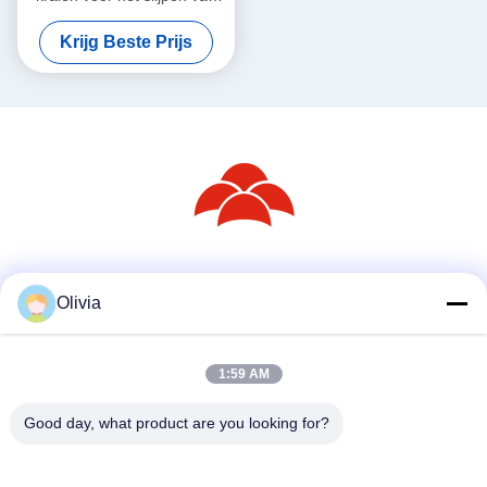
potglas
Krijg Beste Prijs
Sociale media
Olivia
1:59 AM
Snel contact
Telefoon
Good day, what product are you looking for?
86--18030153827