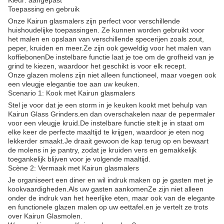
Kleur: aangepast
Toepassing en gebruik
Onze Kairun glasmalers zijn perfect voor verschillende
huishoudelijke toepassingen. Ze kunnen worden gebruikt voor
het malen en opslaan van verschillende specerijen zoals zout,
peper, kruiden en meer.Ze zijn ook geweldig voor het malen van
koffiebonenDe instelbare functie laat je toe om de grofheid van je
grind te kiezen, waardoor het geschikt is voor elk recept.
Onze glazen molens zijn niet alleen functioneel, maar voegen ook
een vleugje elegantie toe aan uw keuken.
Scenario 1: Kook met Kairun glasmalers
Stel je voor dat je een storm in je keuken kookt met behulp van
Kairun Glass Grinders.en dan overschakelen naar de pepermaler
voor een vleugje kruid.De instelbare functie stelt je in staat om
elke keer de perfecte maaltijd te krijgen, waardoor je eten nog
lekkerder smaakt.Je draait gewoon de kap terug op en bewaart
de molens in je pantry, zodat je kruiden vers en gemakkelijk
toegankelijk blijven voor je volgende maaltijd.
Scène 2: Vermaak met Kairun glasmalers
Je organiseert een diner en wil indruk maken op je gasten met je
kookvaardigheden.Als uw gasten aankomenZe zijn niet alleen
onder de indruk van het heerlijke eten, maar ook van de elegante
en functionele glazen malen op uw eettafel.en je vertelt ze trots
over Kairun Glasmolen.