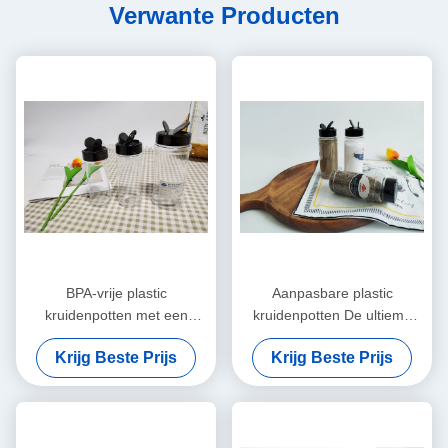
Verwante Producten
BPA-vrije plastic
Aanpasbare plastic
kruidenpotten met een
kruidenpotten De ultieme
gemiddelde capaciteit voor
oplossing voor het opslaan
Krijg Beste Prijs
Krijg Beste Prijs
de keuken
van kruiden in drukke
keukens