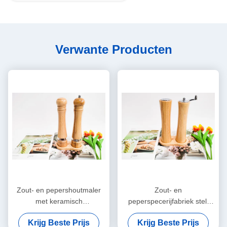
Verwante Producten
Zout- en pepershoutmaler
Zout- en
met keramisch
peperspecerijfabriek stelt
slijpmechanisme
aanpasbare ruwheid in
Krijg Beste Prijs
Krijg Beste Prijs