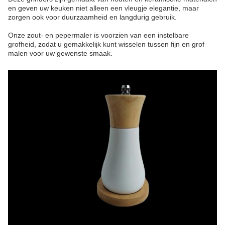
en geven uw keuken niet alleen een vleugje elegantie, maar
zorgen ook voor duurzaamheid en langdurig gebruik.
Onze zout- en pepermaler is voorzien van een instelbare
grofheid, zodat u gemakkelijk kunt wisselen tussen fijn en grof
malen voor uw gewenste smaak.