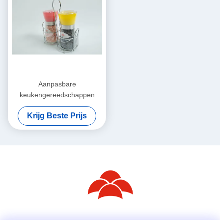
Aanpasbare
keukengereedschappen
Zout- en pepermaler met
Krijg Beste Prijs
cirkel van roestvrij staal en
zilveren houder sets