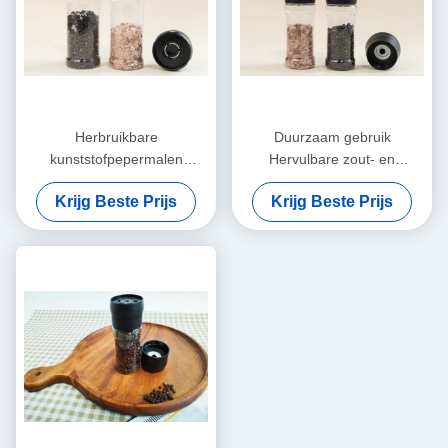
Herbruikbare
Duurzaam gebruik
kunststofpepermalen
Hervulbare zout- en
Kunststofpepermolen met
pepersmeulmachines met
Krijg Beste Prijs
Krijg Beste Prijs
keramische kern
keramische kern