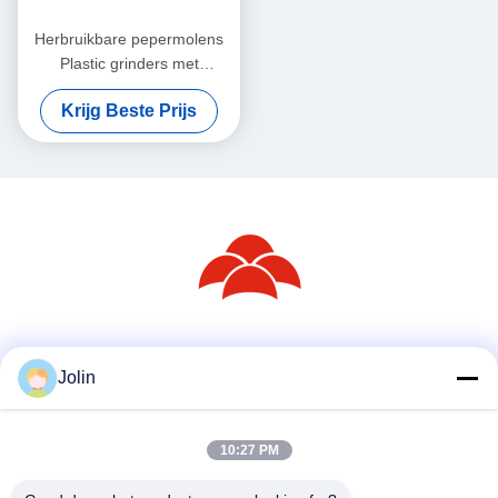
Herbruikbare pepermolens
Plastic grinders met
keramische kern
Krijg Beste Prijs
Sociale media
Jolin
10:27 PM
Snel contact