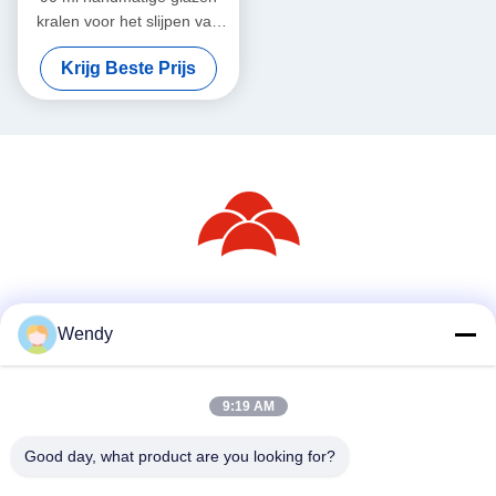
kralen voor het slijpen van
potglas
Krijg Beste Prijs
Sociale media
Wendy
9:19 AM
Snel contact
Telefoon
Good day, what product are you looking for?
86--18030153827