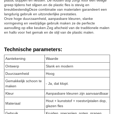
plastic doppen en flessen. De houten dop zorgt voor een veilige
greep tijdens het slijpen.en de plastic fles is stevig en
breukbestendigDeze combinatie van materialen garandeert een
langdurig gebruik en uitzonderlijke prestaties.
Onze hoge duurzaamheid, aanpasbare kleuren, slanke
vormgeving en veelzijdige gebruik maken ze de perfecte
aanvulling op elke keuken.Zeg afscheid van de traditionele malen
en hallo voor het gemak en de stijl van de plastic malen.
Technische parameters:
Aantekening
Waarde
Ontwerp
Slank en modern
Duurzaamheid
Hoog
Gemakkelijk schoon te
- Ja, dat klopt.
maken
Kleur
Aanpasbare kleuren zijn aanvaardbaar
Hout + kunststof + roestvrijstalen dop,
Materiaal
glazen fles
Gebruik
Kruiden, specerijen, noten, granen