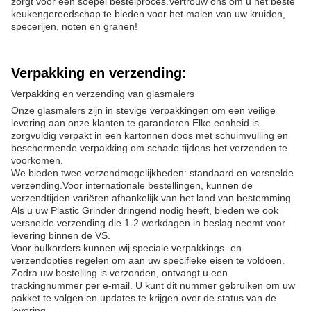
zorgt voor een soepel bestelproces.Vertrouw ons om u het beste
keukengereedschap te bieden voor het malen van uw kruiden,
specerijen, noten en granen!
Verpakking en verzending:
Verpakking en verzending van glasmalers
Onze glasmalers zijn in stevige verpakkingen om een veilige
levering aan onze klanten te garanderen.Elke eenheid is
zorgvuldig verpakt in een kartonnen doos met schuimvulling en
beschermende verpakking om schade tijdens het verzenden te
voorkomen.
We bieden twee verzendmogelijkheden: standaard en versnelde
verzending.Voor internationale bestellingen, kunnen de
verzendtijden variëren afhankelijk van het land van bestemming.
Als u uw Plastic Grinder dringend nodig heeft, bieden we ook
versnelde verzending die 1-2 werkdagen in beslag neemt voor
levering binnen de VS.
Voor bulkorders kunnen wij speciale verpakkings- en
verzendopties regelen om aan uw specifieke eisen te voldoen.
Zodra uw bestelling is verzonden, ontvangt u een
trackingnummer per e-mail. U kunt dit nummer gebruiken om uw
pakket te volgen en updates te krijgen over de status van de
levering.