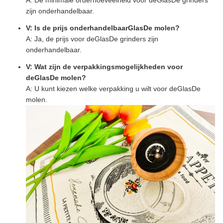
A: De minimale orderhoeveelheid voor de
Glas
De grinders
zijn onderhandelbaar.
V: Is de prijs onderhandelbaar
Glas
De molen?
A: Ja, de prijs voor de
Glas
De grinders zijn
onderhandelbaar.
V: Wat zijn de verpakkingsmogelijkheden voor
de
Glas
De molen?
A: U kunt kiezen welke verpakking u wilt voor de
Glas
De
molen.