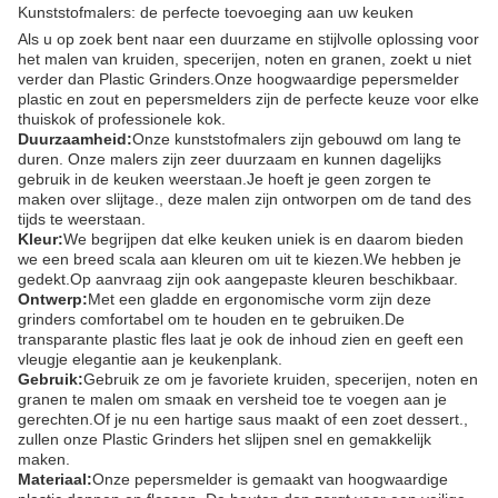
Kunststofmalers: de perfecte toevoeging aan uw keuken
Als u op zoek bent naar een duurzame en stijlvolle oplossing voor
het malen van kruiden, specerijen, noten en granen, zoekt u niet
verder dan Plastic Grinders.Onze hoogwaardige pepersmelder
plastic en zout en pepersmelders zijn de perfecte keuze voor elke
thuiskok of professionele kok.
Duurzaamheid:
Onze kunststofmalers zijn gebouwd om lang te
duren. Onze malers zijn zeer duurzaam en kunnen dagelijks
gebruik in de keuken weerstaan.Je hoeft je geen zorgen te
maken over slijtage., deze malen zijn ontworpen om de tand des
tijds te weerstaan.
Kleur:
We begrijpen dat elke keuken uniek is en daarom bieden
we een breed scala aan kleuren om uit te kiezen.We hebben je
gedekt.Op aanvraag zijn ook aangepaste kleuren beschikbaar.
Ontwerp:
Met een gladde en ergonomische vorm zijn deze
grinders comfortabel om te houden en te gebruiken.De
transparante plastic fles laat je ook de inhoud zien en geeft een
vleugje elegantie aan je keukenplank.
Gebruik:
Gebruik ze om je favoriete kruiden, specerijen, noten en
granen te malen om smaak en versheid toe te voegen aan je
gerechten.Of je nu een hartige saus maakt of een zoet dessert.,
zullen onze Plastic Grinders het slijpen snel en gemakkelijk
maken.
Materiaal:
Onze pepersmelder is gemaakt van hoogwaardige